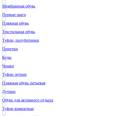
Мембранная обувь
Первые шаги
Пляжная обувь
Текстильная обувь
Туфли, полуботинки
Пинетки
Кеды
Чешки
Туфли летние
Пляжная обувь литьевая
Дутики
Обувь для активного отдыха
Туфли комнатные