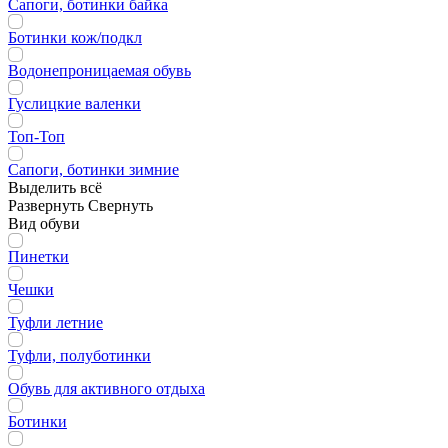
Сапоги, ботинки байка
Ботинки кож/подкл
Водонепроницаемая обувь
Гуслицкие валенки
Топ-Топ
Сапоги, ботинки зимние
Выделить всё
Развернуть
Свернуть
Вид обуви
Пинетки
Чешки
Туфли летние
Туфли, полуботинки
Обувь для активного отдыха
Ботинки