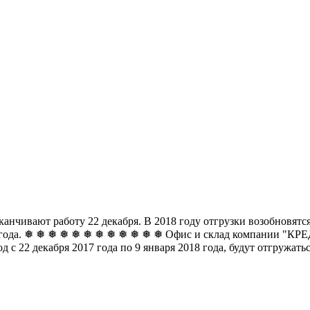
чивают работу 22 декабря. В 2018 году отгрузки возобновятся 
8 года. ❅ ❅ ❅ ❅ ❅ ❅
❅ ❅ ❅ ❅ ❅ ❅ Офис и склад компании "КРЕДО
д с 22 декабря 2017 года по 9 января 2018 года, будут отгружат