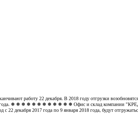
чивают работу 22 декабря. В 2018 году отгрузки возобновятся 
8 года. ❅ ❅ ❅ ❅ ❅ ❅
❅ ❅ ❅ ❅ ❅ ❅ Офис и склад компании "КРЕДО
д с 22 декабря 2017 года по 9 января 2018 года, будут отгружат