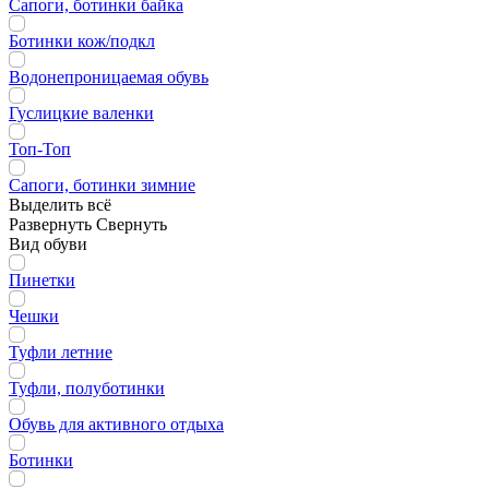
Сапоги, ботинки байка
Ботинки кож/подкл
Водонепроницаемая обувь
Гуслицкие валенки
Топ-Топ
Сапоги, ботинки зимние
Выделить всё
Развернуть
Свернуть
Вид обуви
Пинетки
Чешки
Туфли летние
Туфли, полуботинки
Обувь для активного отдыха
Ботинки