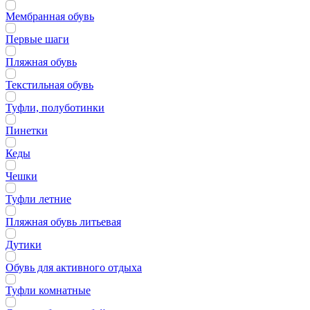
Мембранная обувь
Первые шаги
Пляжная обувь
Текстильная обувь
Туфли, полуботинки
Пинетки
Кеды
Чешки
Туфли летние
Пляжная обувь литьевая
Дутики
Обувь для активного отдыха
Туфли комнатные