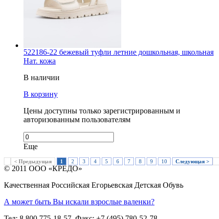
522186-22 бежевый туфли летние дошкольная, школьная
Нат. кожа
В наличии
В корзину
Цены доступны только зарегистрированным и
авторизованным пользователям
Еще
< Предыдущая
1
2
3
4
5
6
7
8
9
10
Следующая >
© 2011 ООО «КРЕДО»
Качественная Российская Егорьевская Детская Обувь
А может быть Вы искали взрослые валенки?
Тел: 8 800 775-18-57, Факс: +7 (495) 780-52-78