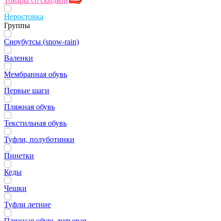
Товары со скидкой
Неростовка
Группы
Сноубутсы (snow-rain)
Валенки
Мембранная обувь
Первые шаги
Пляжная обувь
Текстильная обувь
Туфли, полуботинки
Пинетки
Кеды
Чешки
Туфли летние
Пляжная обувь литьевая