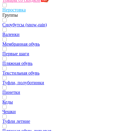
Товары со скидкой
Неростовка
Группы
Сноубутсы (snow-rain)
Валенки
Мембранная обувь
Первые шаги
Пляжная обувь
Текстильная обувь
Туфли, полуботинки
Пинетки
Кеды
Чешки
Туфли летние
Пляжная обувь литьевая