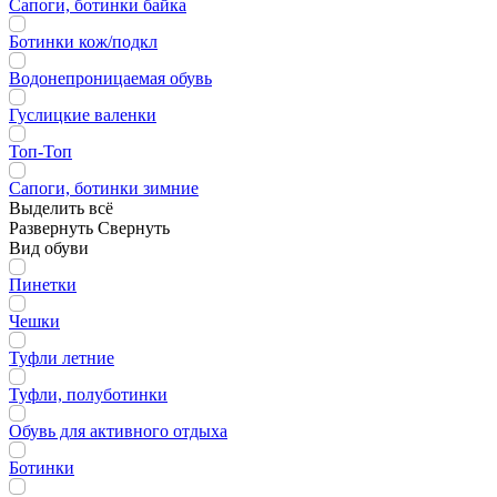
Сапоги, ботинки байка
Ботинки кож/подкл
Водонепроницаемая обувь
Гуслицкие валенки
Топ-Топ
Сапоги, ботинки зимние
Выделить всё
Развернуть
Свернуть
Вид обуви
Пинетки
Чешки
Туфли летние
Туфли, полуботинки
Обувь для активного отдыха
Ботинки