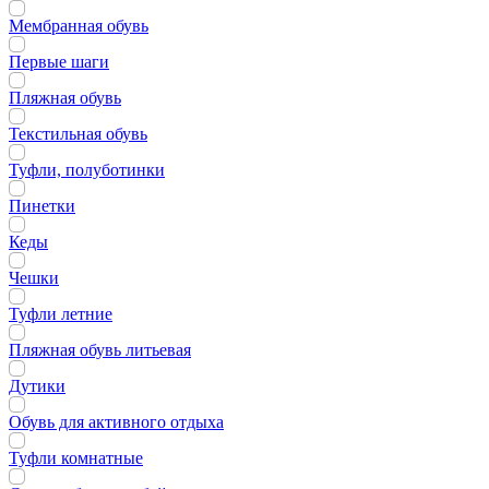
Мембранная обувь
Первые шаги
Пляжная обувь
Текстильная обувь
Туфли, полуботинки
Пинетки
Кеды
Чешки
Туфли летние
Пляжная обувь литьевая
Дутики
Обувь для активного отдыха
Туфли комнатные