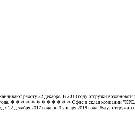
чивают работу 22 декабря. В 2018 году отгрузки возобновятся 
8 года. ❅ ❅ ❅ ❅ ❅ ❅
❅ ❅ ❅ ❅ ❅ ❅ Офис и склад компании "КРЕДО
д с 22 декабря 2017 года по 9 января 2018 года, будут отгружат