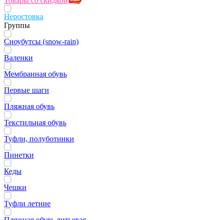
Товары со скидкой
Неростовка
Группы
Сноубутсы (snow-rain)
Валенки
Мембранная обувь
Первые шаги
Пляжная обувь
Текстильная обувь
Туфли, полуботинки
Пинетки
Кеды
Чешки
Туфли летние
Пляжная обувь литьевая